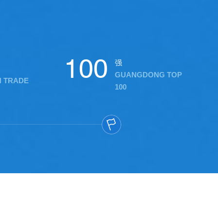
。
100
强
GUANGDONG TOP
N TRADE
100