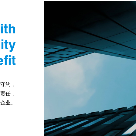
ith
ity
fit
信守约，
会责任，
的企业。