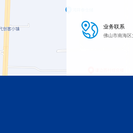
业务联系
佛山市南海区