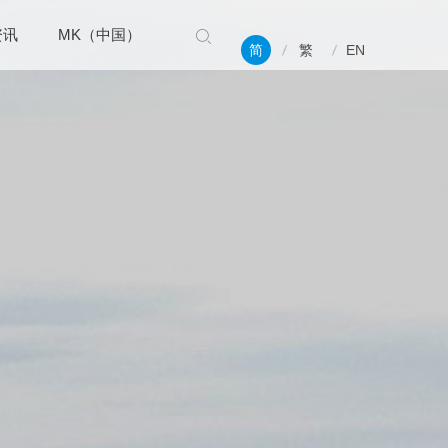
资讯
MK（中国）
简
繁
EN