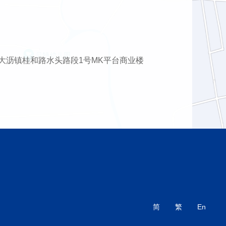
大沥镇桂和路水头路段1号MK平台商业楼
简
繁
En