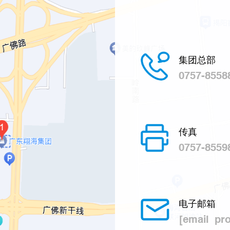
集团总部
0757-8558
传真
0757-8559
电子邮箱
[email pro