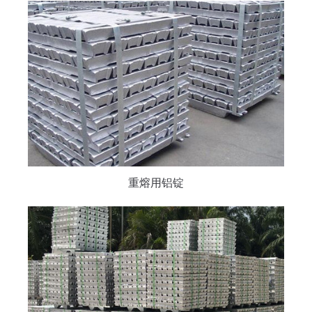
重熔用铝锭