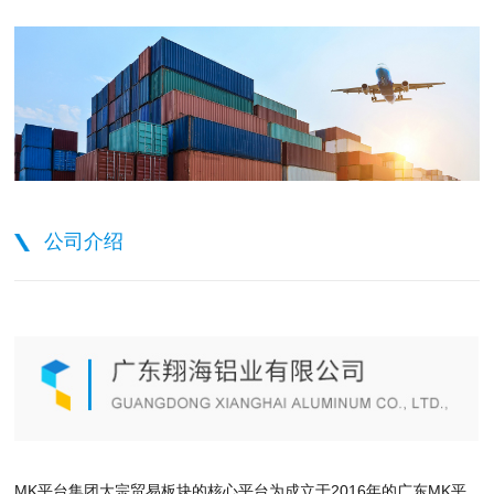
公司介绍
MK平台集团大宗贸易板块的核心平台为成立于2016年的广东MK平