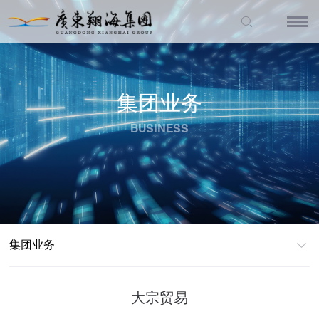
集团业务
BUSINESS
集团业务
大宗贸易